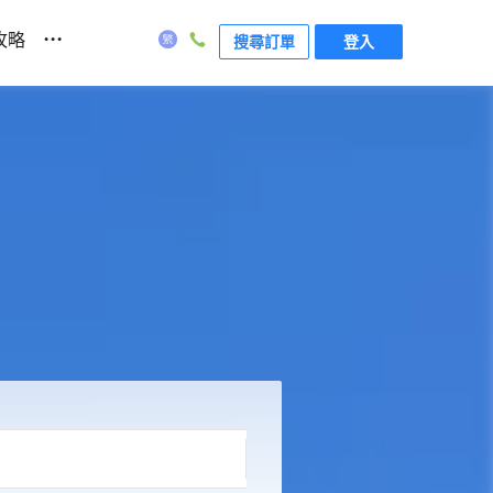
...
攻略
搜尋訂單
登入