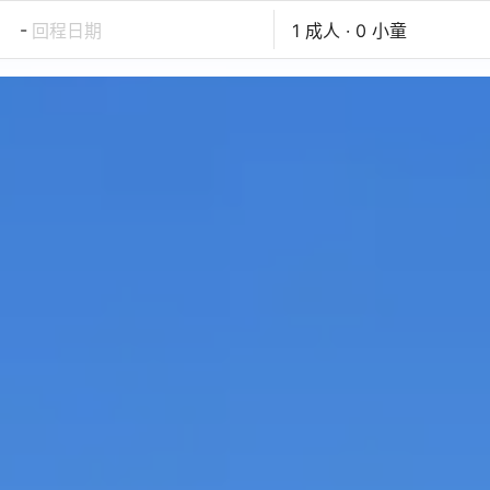
-
回程日期
1 成人 · 0 小童