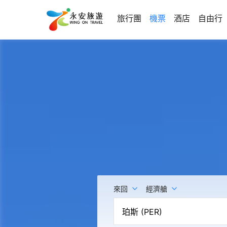
旅行團
機票
酒店
自由行
來回
經濟艙