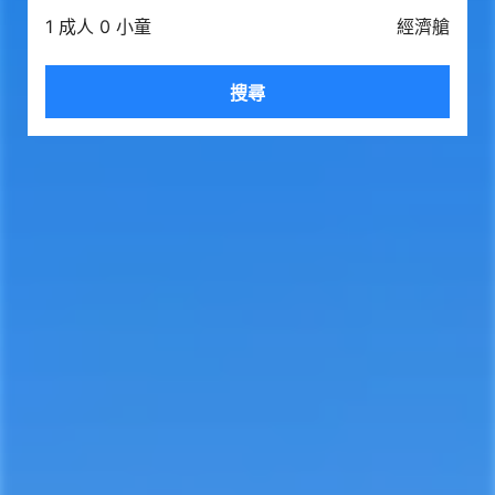
1 成人 0 小童
經濟艙
搜尋