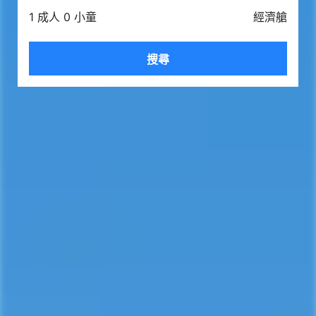
1 成人 0 小童
經濟艙
搜尋