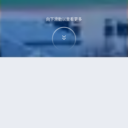
向下滑動以查看更多
首頁
機票
珀斯到雷克雅未克的機票
搜尋由珀斯飛往雷克雅未克的廉價航班
單程
來回
PER
REK
3h5min