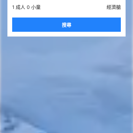
1 成人 0 小童
經濟艙
搜尋