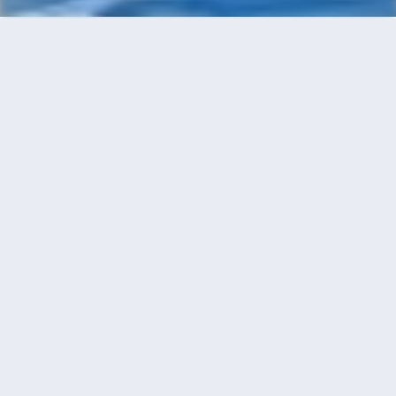
首頁
機票
珀斯到烏魯木齊的機票
搜尋由珀斯飛往烏魯木齊的廉價航班，單程票價低
至HKD3,030
單程
來回
PER
URC
13h20min
HKD3,030
23:25
22:40
轉機
搜尋
珀斯 - 烏魯木齊 | 11月02日 | 中國南
方航空
PER
URC
13h20min