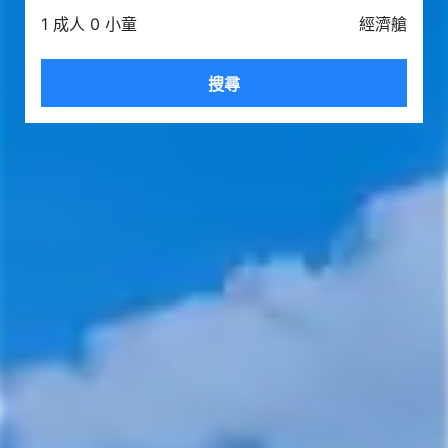
1 成人 0 小童
經濟艙
搜尋