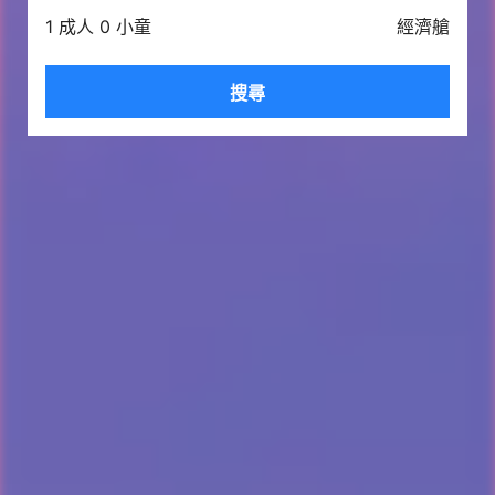
1 成人 0 小童
經濟艙
搜尋