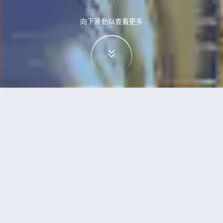
向下滑動以查看更多
首頁
機票
珀斯到無錫的機票
搜尋由珀斯飛往無錫的廉價航班
單程
來回
PER
WUX
3h5min
13:00
14:00
直飛
檢查價格