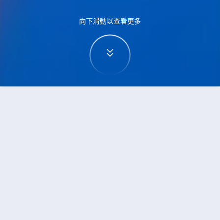
向下滑動以查看更多
首頁
機票
富國島到伯明翰的機票
搜尋由富國島飛往伯明翰的廉價航班
單程
來回
PQC
BHX
3h5min
13:00
14:00
直飛
檢查價格