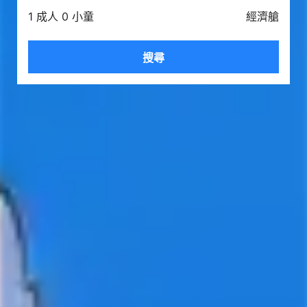
1 成人 0 小童
經濟艙
搜尋