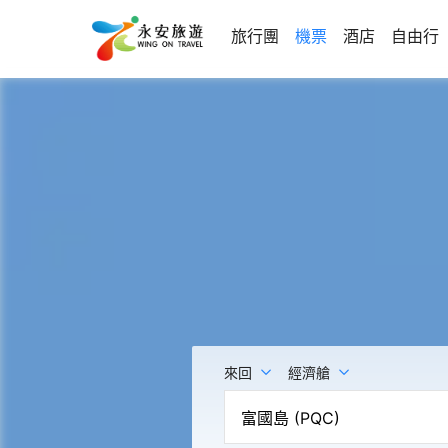
旅行團
機票
酒店
自由行
來回
經濟艙