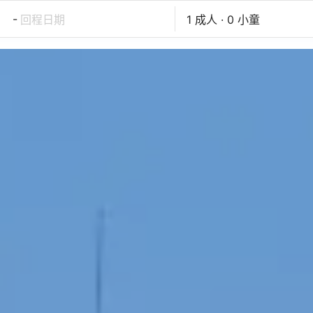
-
回程日期
1 成人 · 0 小童