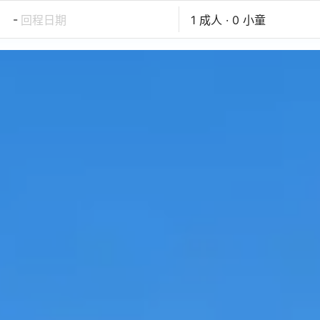
-
回程日期
1 成人 · 0 小童