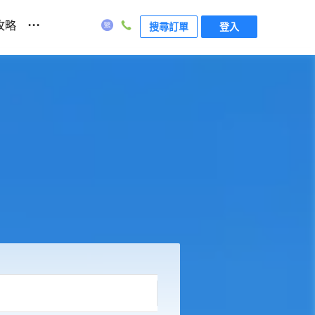
...
攻略
搜尋訂單
登入