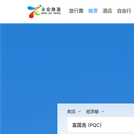
旅行團
機票
酒店
自由行
來回
經濟艙