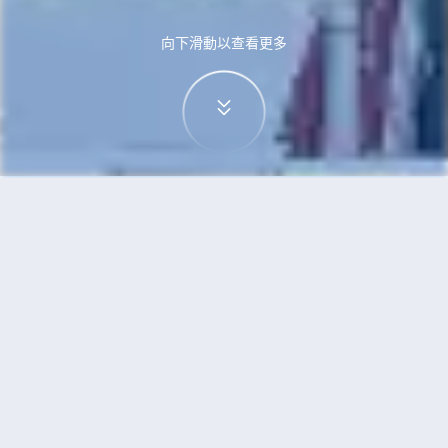
向下滑動以查看更多
首頁
機票
富國島到泉州的機票
搜尋由富國島飛往泉州的廉價航班
單程
來回
PQC
JJN
3h5min
13:00
14:00
直飛
檢查價格