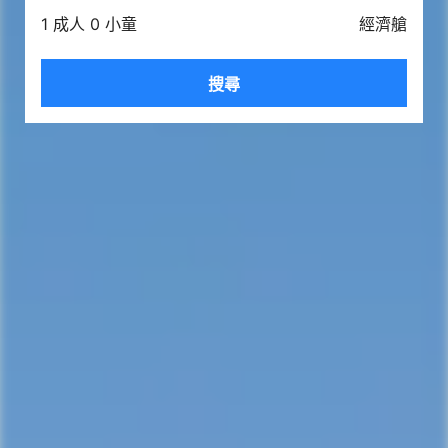
1 成人 0 小童
經濟艙
搜尋