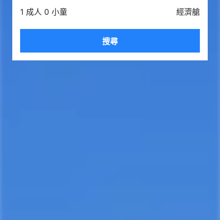
1 成人 0 小童
經濟艙
搜尋