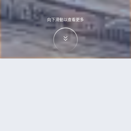
向下滑動以查看更多
首頁
機票
富國島到加德滿都的機票
搜尋由富國島飛往加德滿都的廉價航班
單程
來回
PQC
KTM
3h5min