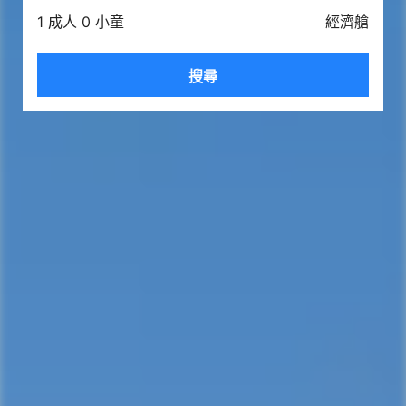
1 成人 0 小童
經濟艙
搜尋