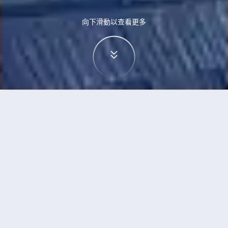
向下滑動以查看更多
首頁
機票
富國島到維也納的機票
搜尋由富國島飛往維也納的廉價航班
單程
來回
PQC
VIE
3h5min
13:00
14:00
直飛
檢查價格