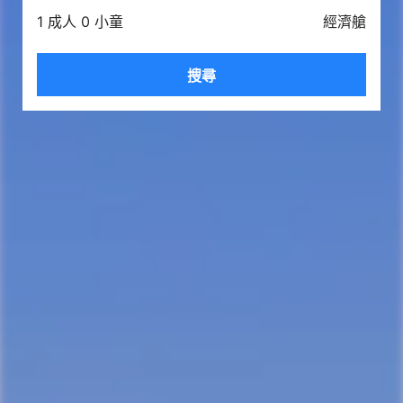
1 成人 0 小童
經濟艙
搜尋