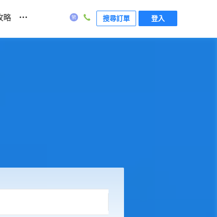
...
攻略
搜尋訂單
登入