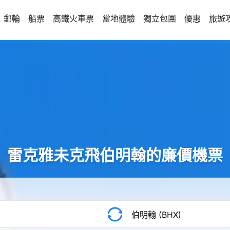
郵輪
船票
高鐵火車票
當地體驗
獨立包團
優惠
旅遊
雷克雅未克飛伯明翰的廉價機票