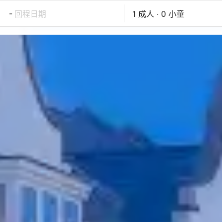
-
回程日期
1 成人 · 0 小童