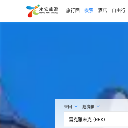
旅行團
機票
酒店
自由行
來回
經濟艙