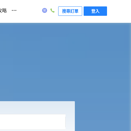
...
攻略
搜尋訂單
登入