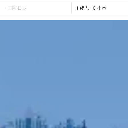
-
回程日期
1 成人 · 0 小童