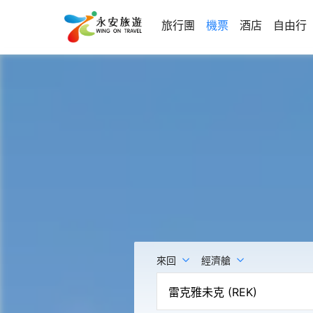
旅行團
機票
酒店
自由行
來回
經濟艙