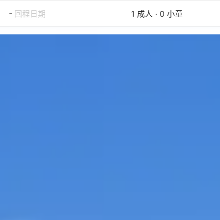
-
回程日期
1 成人 · 0 小童