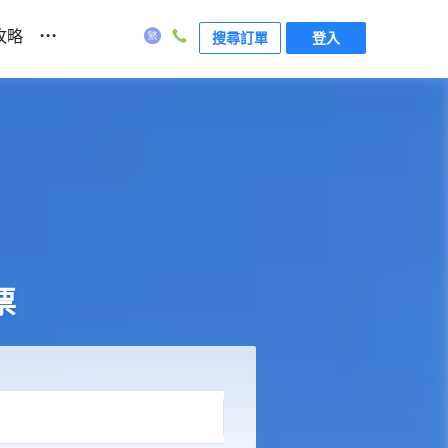
...
攻略
搜尋訂單
登入
票