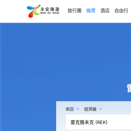
旅行團
機票
酒店
自由行
來回
經濟艙