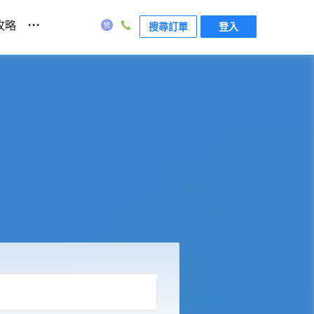
...
攻略
搜尋訂單
登入