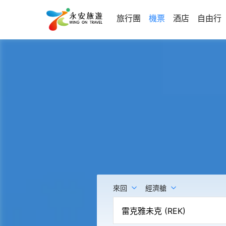
旅行團
機票
酒店
自由行
來回
經濟艙