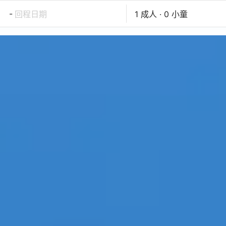
-
回程日期
1 成人 · 0 小童