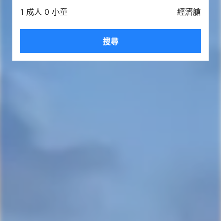
1 成人 0 小童
經濟艙
搜尋