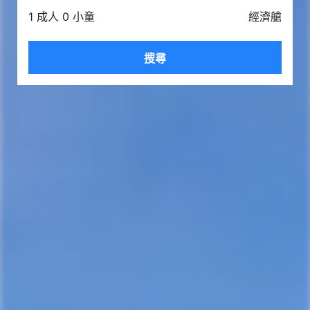
1 成人 0 小童
經濟艙
搜尋