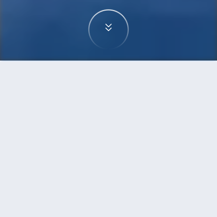
首頁
機票
西雅圖到福州的機票
搜尋由西雅圖飛往福州的廉價航班，單程票價低至
HKD3,629
單程
來回
SEA
FOC
HKD3,629
16h30min
11:40
13:35
轉機
搜尋
西雅圖 - 福州 | 08月27日 | 海南航空