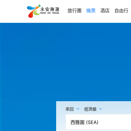
旅行團
機票
酒店
自由行
來回
經濟艙