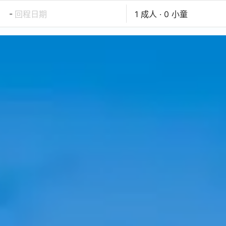
-
回程日期
1 成人 · 0 小童