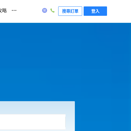
...
攻略
搜尋訂單
登入