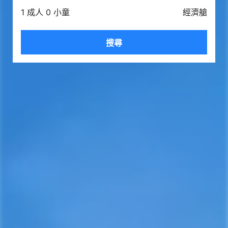
1 成人 0 小童
經濟艙
搜尋