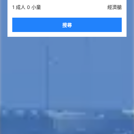
1 成人 0 小童
經濟艙
搜尋