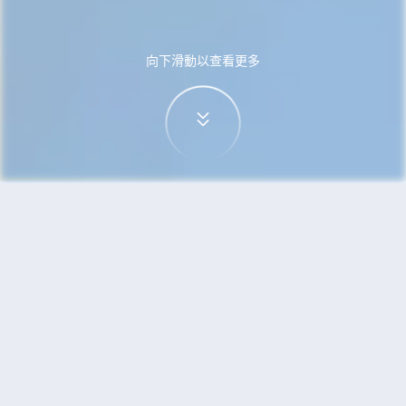
向下滑動以查看更多
首頁
機票
西雅圖到特拉維夫的機票
搜尋由西雅圖飛往特拉維夫的廉價航班
單程
來回
SEA
TLV
3h5min