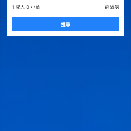
1 成人 0 小童
經濟艙
搜尋