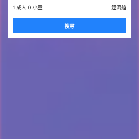
1 成人 0 小童
經濟艙
搜尋