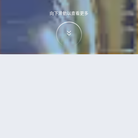
向下滑動以查看更多
首頁
機票
西雅圖到無錫的機票
搜尋由西雅圖飛往無錫的廉價航班
單程
來回
SEA
WUX
3h5min
13:00
14:00
直飛
檢查價格