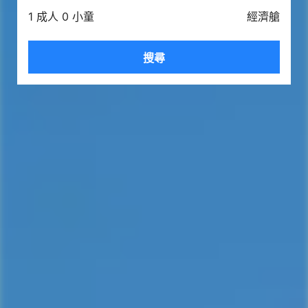
1 成人 0 小童
經濟艙
搜尋