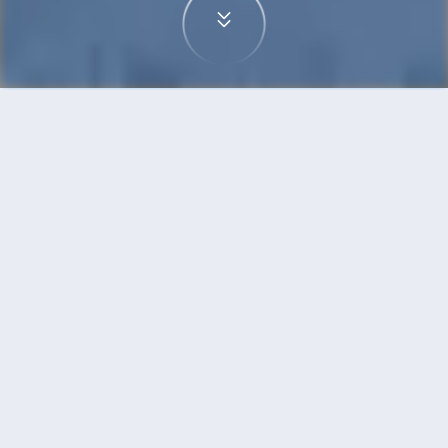
首頁
機票
西雅圖到卡加利的機票
搜尋由西雅圖飛往卡加利的廉價航班，單程票價低
至HKD513
單程
來回
SEA
YYC
1h35min
HKD513
15:35
18:10
直飛
搜尋
西雅圖 - 卡加利 | 10月17日 | 阿拉斯加航
空