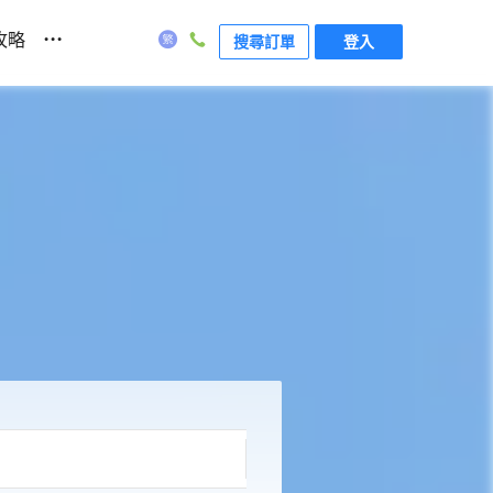
...
攻略
搜尋訂單
登入