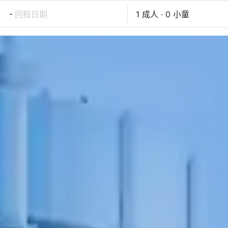
-
回程日期
1 成人 · 0 小童