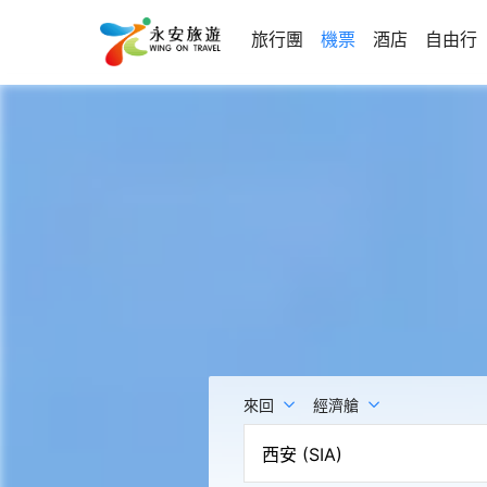
旅行團
機票
酒店
自由行
來回
經濟艙