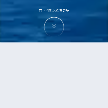
向下滑動以查看更多
首頁
機票
西安到杜拜的機票
搜尋由西安飛往杜拜的廉價航班
單程
來回
SIA
DXB
3h5min
13:00
14:00
直飛
檢查價格