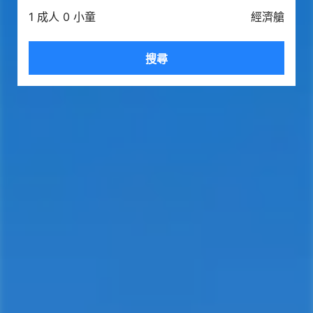
1 成人 0 小童
經濟艙
搜尋