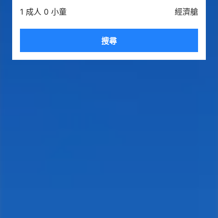
1 成人 0 小童
經濟艙
搜尋