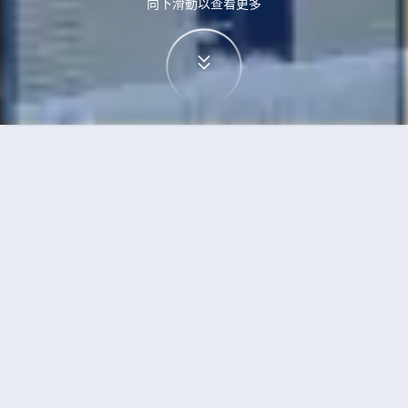
向下滑動以查看更多
首頁
機票
西安到日內瓦的機票
搜尋由西安飛往日內瓦的廉價航班，單程票價低至
HKD5,288
單程
來回
XIY
GVA
13h15min
HKD5,288
20:30
16:40
轉機