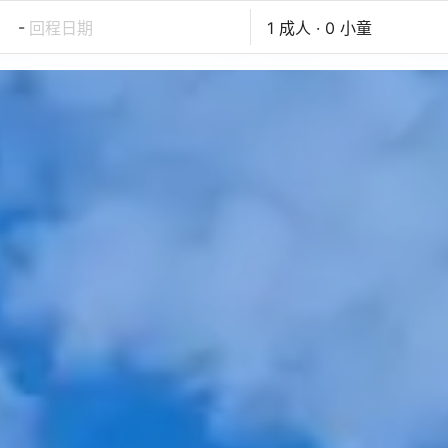
-
回程日期
1 成人 · 0 小童