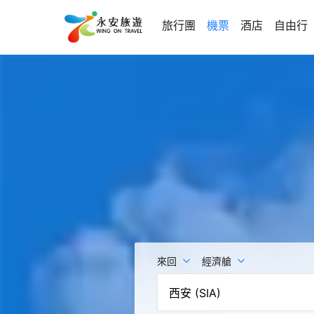
旅行團
機票
酒店
自由行
來回
經濟艙