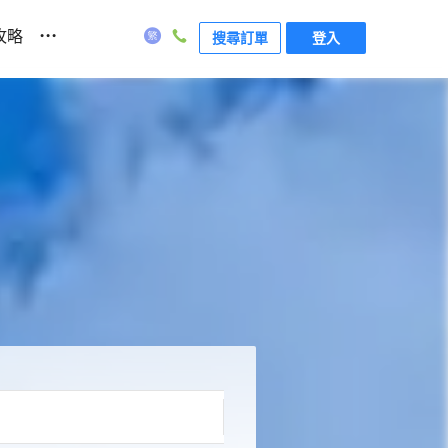
...
攻略
搜尋訂單
登入