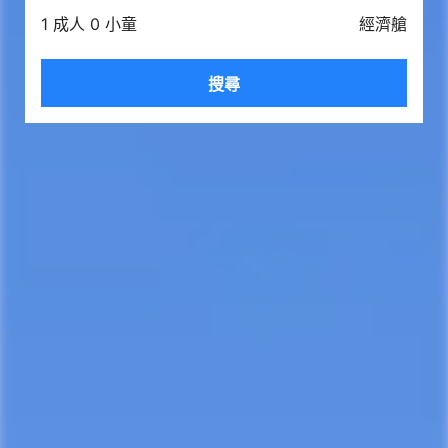
1 成人 0 小童
經濟艙
搜尋