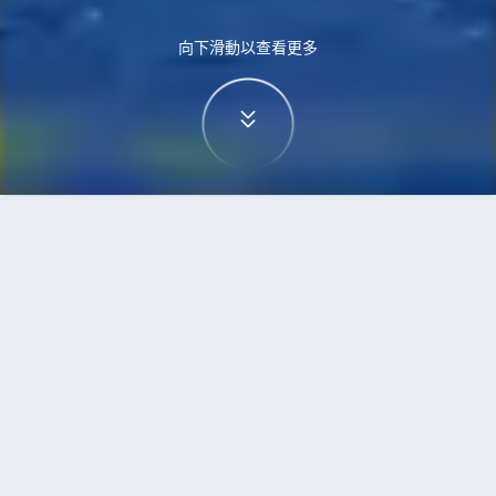
向下滑動以查看更多
首頁
機票
三寶壟到孟買的機票
搜尋由三寶壟飛往孟買的廉價航班
單程
來回
SRG
BOM
3h5min
13:00
14:00
直飛
檢查價格