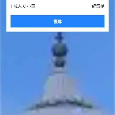
1 成人 0 小童
經濟艙
搜尋