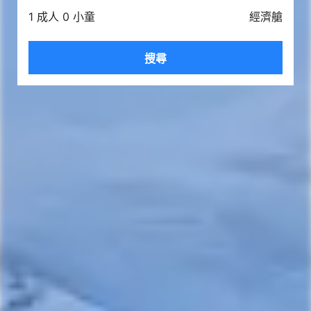
1 成人 0 小童
經濟艙
搜尋