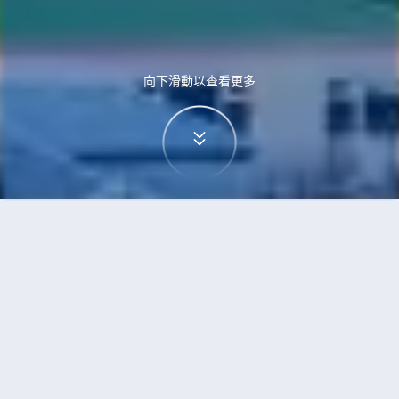
向下滑動以查看更多
首頁
機票
三寶壟到雷克雅未克的機票
搜尋由三寶壟飛往雷克雅未克的廉價航班
單程
來回