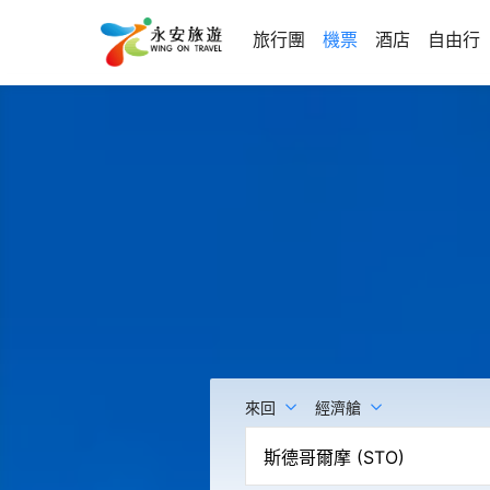
旅行團
機票
酒店
自由行
來回
經濟艙