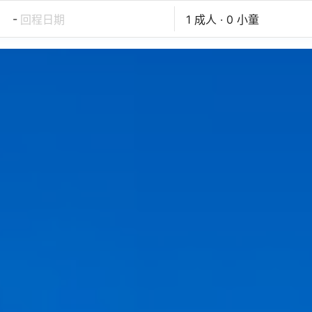
-
回程日期
1 成人 · 0 小童