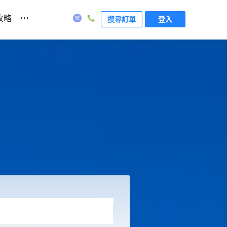
...
攻略
搜尋訂單
登入