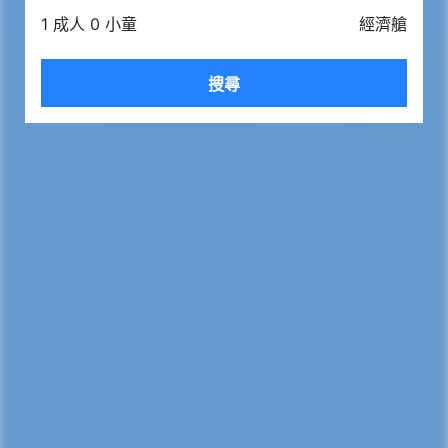
1 成人 0 小童
經濟艙
搜尋