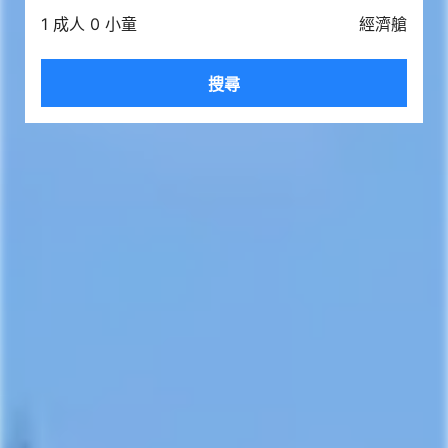
1 成人 0 小童
經濟艙
搜尋