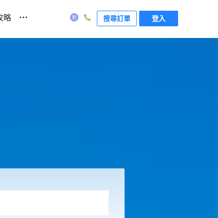
...
攻略
搜尋訂單
登入