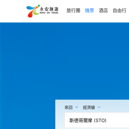
旅行團
機票
酒店
自由行
來回
經濟艙