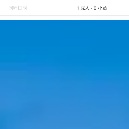
-
回程日期
1 成人 · 0 小童