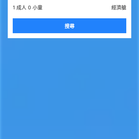
1 成人 0 小童
經濟艙
搜尋