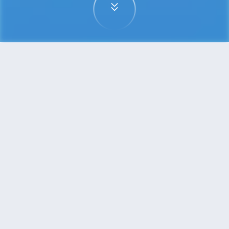
首頁
機票
斯德哥爾摩到南京的機票
搜尋由斯德哥爾摩飛往南京的廉價航班，單程票價
低至HKD4,768
單程
來回
ARN
NKG
13h30min
HKD4,768
19:20
19:55
轉機
搜尋
斯德哥爾摩 - 南京 | 10月07日 | 漢莎
航空