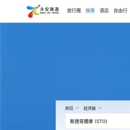
旅行團
機票
酒店
自由行
來回
經濟艙