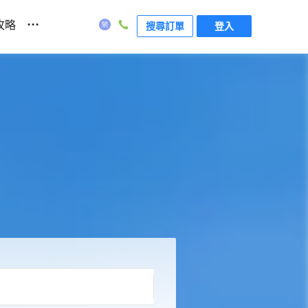
...
攻略
搜尋訂單
登入