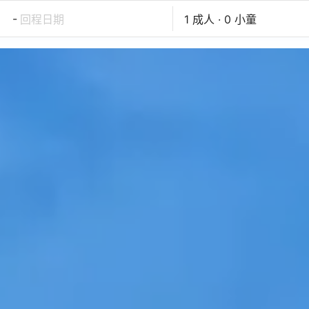
-
回程日期
1 成人 · 0 小童