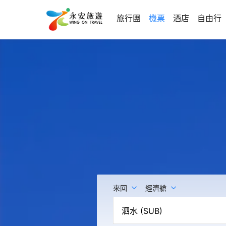
旅行團
機票
酒店
自由行
來回
經濟艙