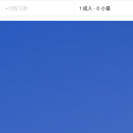
-
回程日期
1 成人 · 0 小童