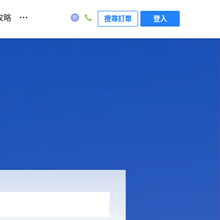
...
攻略
搜尋訂單
登入