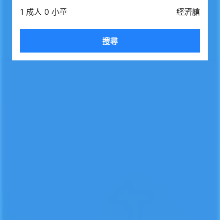
1 成人 0 小童
經濟艙
搜尋