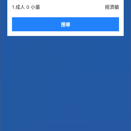
1 成人 0 小童
經濟艙
搜尋