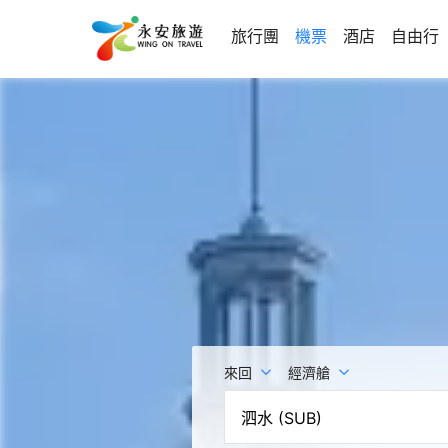
旅行團
機票
酒店
自由行
來回
經濟艙