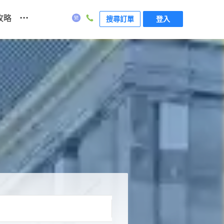
...
攻略
搜尋訂單
登入