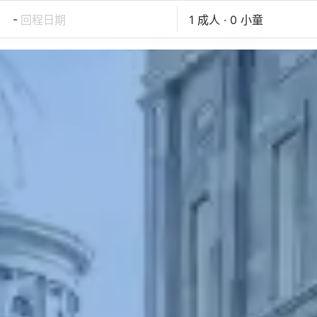
-
回程日期
1 成人 · 0 小童