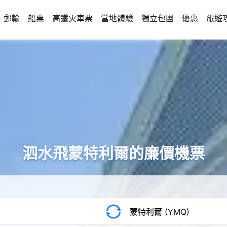
郵輪
船票
高鐵火車票
當地體驗
獨立包團
優惠
旅遊
泗水飛蒙特利爾的廉價機票