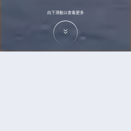
向下滑動以查看更多
首頁
機票
高鬆到開羅的機票
搜尋由高鬆飛往開羅的廉價航班
單程
來回
TAK
CAI
3h5min
13:00
14:00
直飛
檢查價格