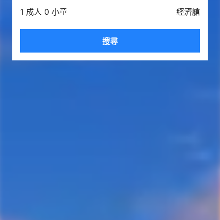
1 成人 0 小童
經濟艙
搜尋