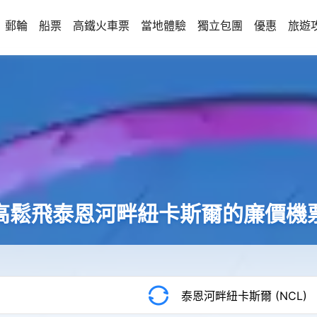
郵輪
船票
高鐵火車票
當地體驗
獨立包團
優惠
旅遊
高鬆飛泰恩河畔紐卡斯爾的廉價機