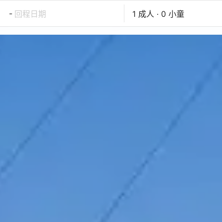
-
回程日期
1 成人 · 0 小童