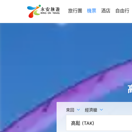
旅行團
機票
酒店
自由行
來回
經濟艙