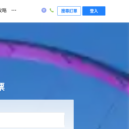
...
攻略
搜尋訂單
登入
票