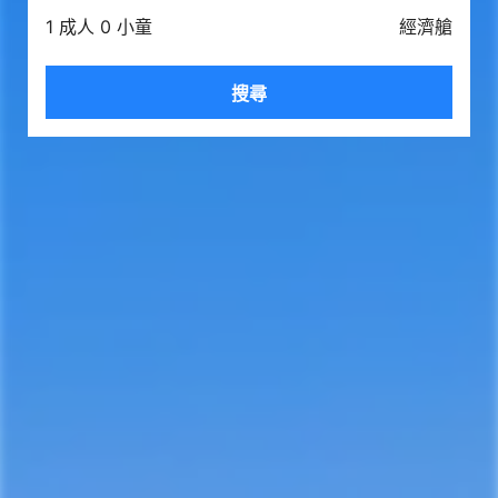
1 成人 0 小童
經濟艙
搜尋