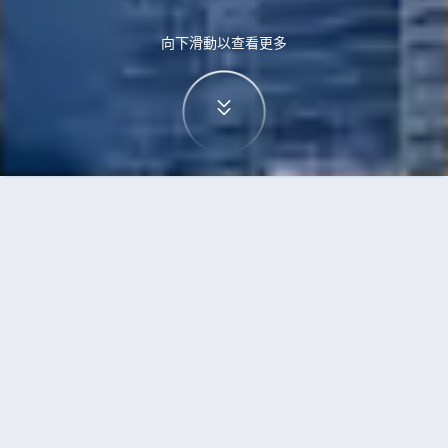
向下滑動以查看更多
首頁
機票
高鬆到黃金海岸的機票
搜尋由高鬆飛往黃金海岸的廉價航班
單程
來回
TAK
OOL
3h5min
13:00
14:00
直飛
檢查價格