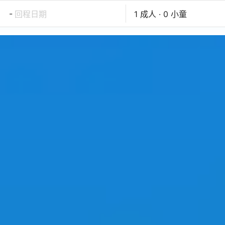
-
回程日期
1 成人 · 0 小童