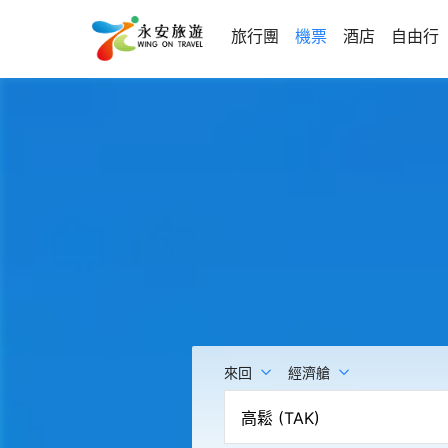
旅行團
機票
酒店
自由行
來回
經濟艙