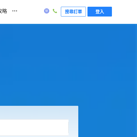
...
攻略
搜尋訂單
登入