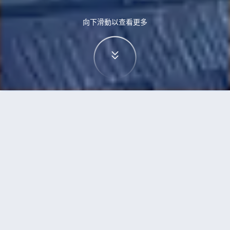
向下滑動以查看更多
首頁
機票
高鬆到維也納的機票
搜尋由高鬆飛往維也納的廉價航班
單程
來回
TAK
VIE
3h5min
13:00
14:00
直飛
檢查價格