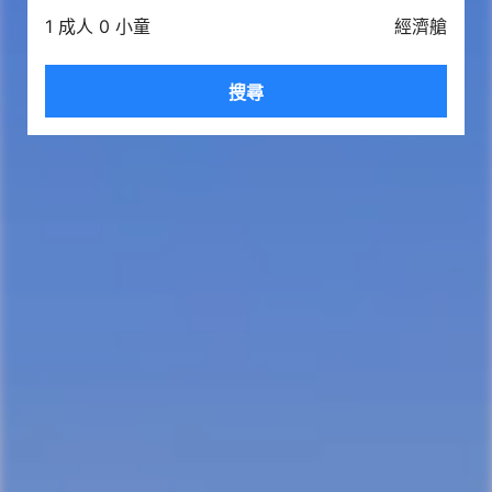
1 成人 0 小童
經濟艙
搜尋