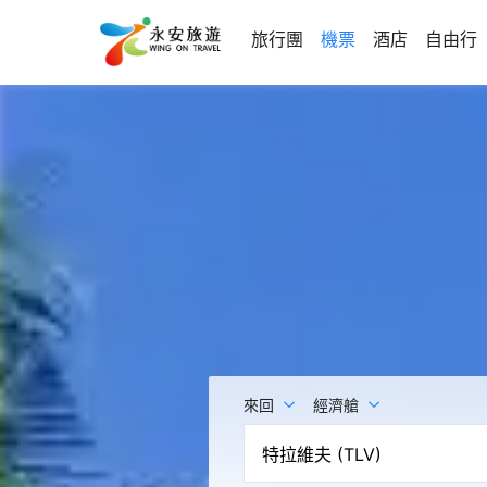
旅行團
機票
酒店
自由行
來回
經濟艙