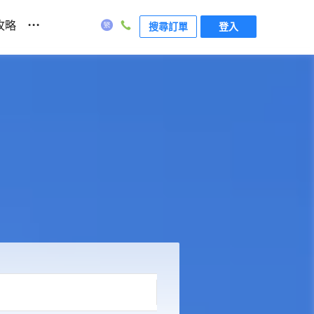
...
攻略
搜尋訂單
登入