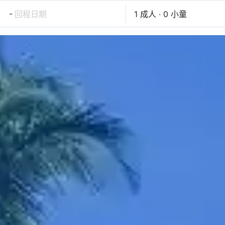
-
回程日期
1 成人 · 0 小童