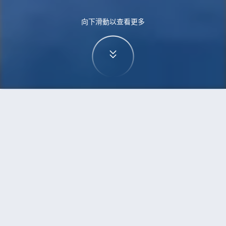
向下滑動以查看更多
首頁
機票
特拉維夫到福州的機票
搜尋由特拉維夫飛往福州的廉價航班
單程
來回
TLV
FOC
3h5min
13:00
14:00
直飛
檢查價格