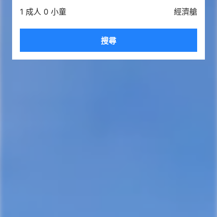
1 成人 0 小童
經濟艙
搜尋