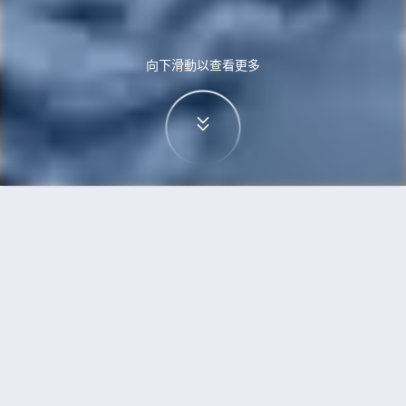
向下滑動以查看更多
首頁
機票
特拉維夫到河內的機票
搜尋由特拉維夫飛往河內的廉價航班
單程
來回
TLV
HAN
3h5min