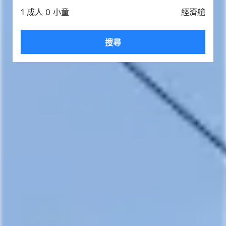
1 成人 0 小童
經濟艙
搜尋